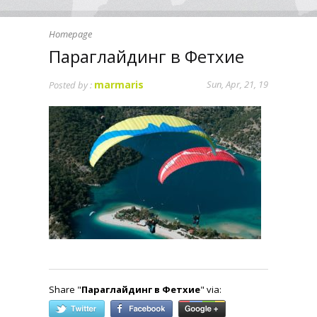
Homepage
Параглайдинг в Фетхие
marmaris
Sun, Apr, 21, 19
Posted by :
Share "
Параглайдинг в Фетхие
" via: